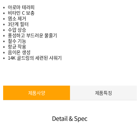
아로마 테라피
비타민 C 보충
염소 제거
3단계 필터
수압 상승
풍성하고 부드러운 물줄기
절수 기능
항균 작용
음이온 생성
14K 골드링의 세련된 샤워기
본문
제품사양
제품특징