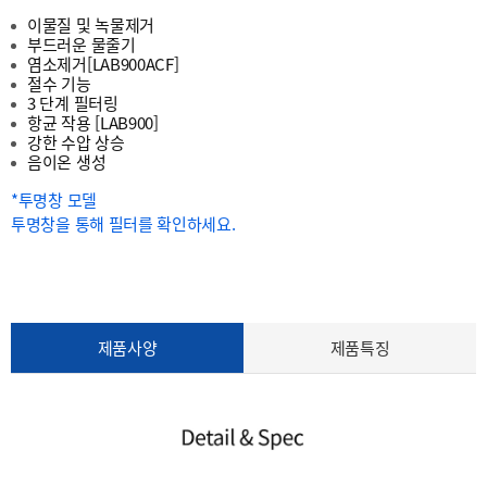
이물질 및 녹물제거
부드러운 물줄기
염소제거[LAB900ACF]
절수 기능
3 단계 필터링
항균 작용 [LAB900]
강한 수압 상승
음이온 생성
*투명창 모델
투명창을 통해 필터를 확인하세요.
본문
제품사양
제품특징